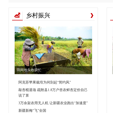
乡村振兴
田间地头收获忙
阿克苏苹果栽培为何刮起“简约风”
敲杏棍退场 疏附县1.8万户杏农鲜杏定价自己
说了算
3万余架农用无人机 让新疆农业跑出“加速度”
新疆新梅“飞”全国