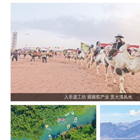
入非遗工坊 观骆驼产业 赏大漠风光