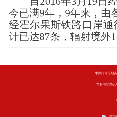
自2016年3月19
今已满9年，9年来，
经霍尔果斯铁路口岸通
计已达87条，辐射境外
中共阿克苏地委主管 C
互联网新闻信息服
阿克苏