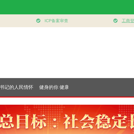
记的人民情怀
健身的你 健康的你
时政微观察丨从40%
学习进
内需成为经济
的新目标看全民健身
健康、
的主动力”
事业高质量发展