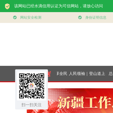
抓住那些惠及
学习新语｜乐享全民
人民领袖｜登山道上
总书
牵一发而动全
健身 共筑健康中国
的办公会
｜“让
的工作”
扫一扫关注
发展