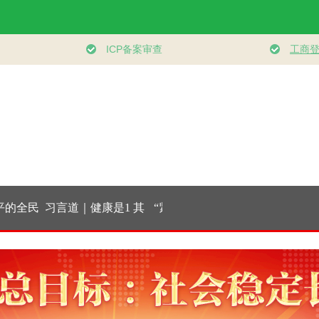
的全民
习言道｜健康是1 其
“紧紧抓住那些惠及
学习新语｜乐
体系
他是后面的0
面广、牵一发而动全
健身 共筑健
身的工作”