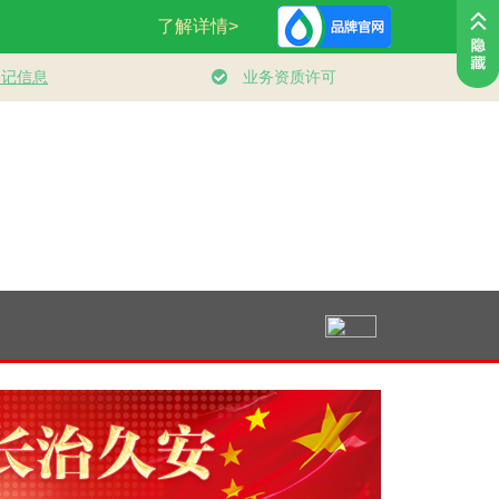
享全民
人民领袖｜登山道上
总书记的人民情怀
健身的你 健
康中国
的办公会
｜“让内需成为经济
发展的主动力”